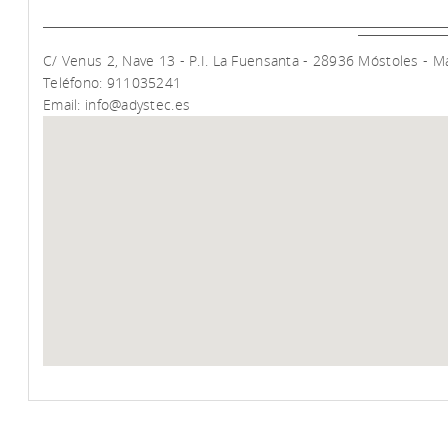
C/ Venus 2, Nave 13 - P.I. La Fuensanta - 28936 Móstoles - M
Teléfono: 911035241
Email:
info@adystec.es