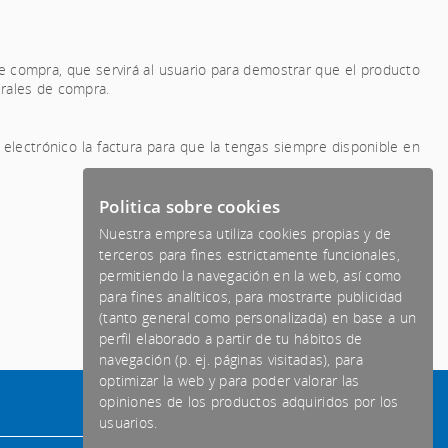
e compra, que servirá al usuario para demostrar que el producto
erales de compra.
lectrónico la factura para que la tengas siempre disponible en
Politica sobre cookies
Nuestra empresa utiliza cookies propias y de
terceros para fines estrictamente funcionales,
permitiendo la navegación en la web, así como
para fines analíticos, para mostrarte publicidad
(tanto general como personalizada) en base a un
perfil elaborado a partir de tu hábitos de
navegación (p. ej. páginas visitadas), para
optimizar la web y para poder valorar las
opiniones de los productos adquiridos por los
Formas de pago aceptadas
usuarios.