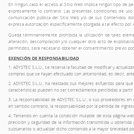
En ningún caso el acceso al Sitio Web implica ningún tipo de per
expresamente lo contrario. Las presentes condiciones de uso de
comunicación pública del Sitio Web y/o de sus Contenidos dist
expresa autorización específicamente otorgada a tal efecto por
Queda terminantemente prohibida la utilización de tales elemen
alteración, descompilación y/o cualquier otro acto de explotaci
permitidos, será necesario obtener el consentimiento previo por 
EXENCIÓN DE RESPONSABILIDAD
1.
ADYSTEC S.L.U.,
se reserva la facultad de modificar y actuali
compras que se hayan efectuado con anterioridad, es decir, ant
2.
ADYSTEC S.L.U.,
ha realizado sus mejores esfuerzos para que
características pueden no ser correctamente percibidas a partir
3. La responsabilidad de
ADYSTEC S.L.U.,
o sus proveedores en r
en sentido contrario, la responsabilidad por la pérdida de ingres
4. Teniendo en cuenta la condición mutable de esta página web 
precisión y seguridad de la información transmitida u obtenida
subsanarlos o actualizar dicho contenido a la mayor brevedad po