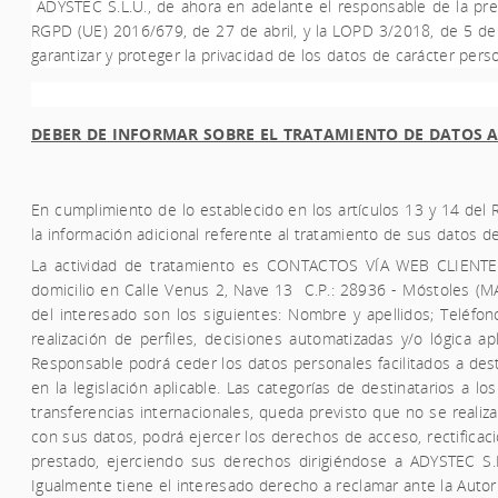
ADYSTEC S.L.U.,
de ahora en adelante el responsable de la pres
RGPD (UE) 2016/679, de 27 de abril, y la LOPD 3/2018, de 5 de 
garantizar y proteger la privacidad de los datos de carácter pe
DEBER DE INFORMAR SOBRE EL TRATAMIENTO DE DATOS AL 
En cumplimiento de lo establecido en los artículos 13 y 14 del
la información adicional referente al tratamiento de sus datos d
La actividad de tratamiento es CONTACTOS VÍA WEB CLIENTE
domicilio en Calle Venus 2, Nave 13
C.P.: 28936 - Móstoles (MA
del interesado son los siguientes: Nombre y apellidos; Teléfon
realización de perfiles, decisiones automatizadas y/o lógica ap
Responsable podrá ceder los datos personales facilitados a desti
en la legislación aplicable. Las categorías de destinatarios a 
transferencias internacionales, queda previsto que no se realiz
con sus datos, podrá ejercer los derechos de acceso, rectificaci
prestado, ejerciendo sus derechos dirigiéndose a
ADYSTEC S.L
Igualmente tiene el interesado derecho a reclamar ante la Autor