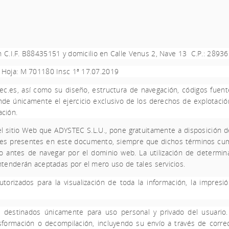
n C.I.F. B88435151 y domicilio en Calle Venus 2, Nave 13
C.P.: 2893
8 Hoja: M 701180 Insc 1ª 17.07.2019
ec.es
, así como su diseño, estructura de navegación, códigos fuent
nde únicamente el ejercicio exclusivo de los derechos de explotació
ación.
el sitio Web que ADYSTEC S.L.U., pone gratuitamente a disposición de
iones presentes en este documento
,
siempre que dichos términos cump
o antes de navegar por el dominio web. La utilización de determina
entenderán aceptadas por el mero uso de tales servicios.
rizados para la visualización de toda la información, la impresión
destinados únicamente para uso personal y privado del usuario. 
ansformación o decompilación, incluyendo su envío a través de corr