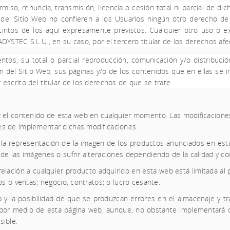
miso, renuncia, transmisión, licencia o cesión total ni parcial de di
l Sitio Web no confieren a los Usuarios ningún otro derecho de uti
intos de los aquí expresamente previstos. Cualquier otro uso o ex
ADYSTEC S.L.U.
, en su caso, por el tercero titular de los derechos af
tos, su total o parcial reproducción, comunicación y/o distribució
ón del Sitio Web, sus páginas y/o de los contenidos que en ellas se 
escrito del titular de los derechos de que se trate.
zar el contenido de esta web en cualquier momento. Las modificaciones 
es de implementar dichas modificaciones.
 la representación de la imagen de los productos anunciados en es
 de las imágenes o sufrir alteraciones dependiendo de la calidad y c
elación a cualquier producto adquirido en esta web está limitada al 
os o ventas; negocio, contratos; o lucro cesante.
y la posibilidad de que se produzcan errores en el almacenaje y tr
 por medio de esta página web, aunque, no obstante implementará co
sible.