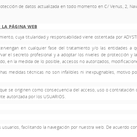
rotección de datos actualizada en todo momento en C/ Venus, 2, Nave
N LA PÁGINA WEB
amiento, cuya titularidad y responsabilidad viene ostentada por
ADYSTE
ervengan en cualquier fase del tratamiento y/o las entidades a q
var el secreto profesional y a adoptar los niveles de protección y l
do, en la medida de lo posible, accesos no autorizados, modificaciones
as medidas técnicas no son infalibles ni inexpugnables, motivo po
que se originen como consecuencia del acceso, uso o contratación d
mente autorizada por los USUARIOS.
s usuarios, facilitando la navegación por nuestra web. De acuerdo con 