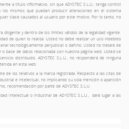
mente a título informativo, sin que
ADYSTEC S.L.U.,
tenga control
en los mismos que puedan producir alteraciones en el sistema
uier clase causados al usuario por este motivo. Por lo tanto, no
diligente y dentro de los límites válidos de la legalidad vigente.
dad de quien lo realiza. Usted no debe realizar un uso indebido
rial tecnológicamente perjudicial o dañino. Usted no tratará de
or o base de datos relacionada con nuestra página web. Usted se
rvicio distribuido.
ADYSTEC S.L.U.,
no responderá de ninguna
ntenida en esta web.
te de los relativos a la marca registrada. Respecto a las citas de
ustrial e intelectual, no implicando su sola mención o aparición
nio, recomendación por parte de
ADYSTEC S.L.U
.
dad Intelectual o Industrial de
ADYSTEC S.L.U.,
dará lugar a las