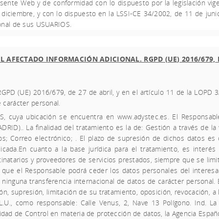
ente Web y de conformidad con lo dispuesto por la legislación vige
diciembre, y con lo dispuesto en la LSSI-CE 34/2002, de 11 de junio
rsonal de sus USUARIOS.
AFECTADO INFORMACIÓN ADICIONAL. RGPD (UE) 2016/679, DE 
 RGPD (UE) 2016/679, de 27 de abril, y en el artículo 11 de la LOPD
e carácter personal.
S, cuya ubicación se encuentra en www.
adystec
.es. El Responsab
DRID).. La finalidad del tratamiento es la de: Gestión a través de la 
os; Correo electrónico; . El plazo de supresión de dichos datos es d
licada.En cuanto a la base jurídica para el tratamiento, es interés
natarios y proveedores de servicios prestados, siempre que se limite a
los que el Responsable podrá ceder los datos personales del interes
a ninguna transferencia internacional de datos de carácter personal
ón, supresión, limitación de su tratamiento, oposición, revocación, a 
.U.,
como responsable: Calle Venus, 2, Nave 13 Polígono. Ind. La
idad de Control en materia de protección de datos, la Agencia Españ