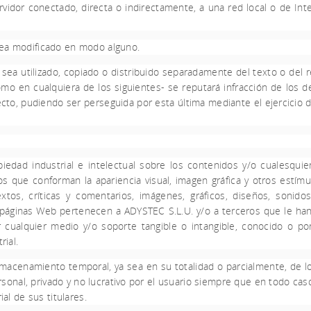
ervidor conectado, directa o indirectamente, a una red local o de I
sea modificado en modo alguno.
 sea utilizado, copiado o distribuido separadamente del texto o del 
omo en cualquiera de los siguientes- se reputará infracción de los d
ecto, pudiendo ser perseguida por esta última mediante el ejercicio de
dad industrial e intelectual sobre los contenidos y/o cualesquier
os que conforman la apariencia visual, imagen gráfica y otros estím
tos, críticas y comentarios, imágenes, gráficos, diseños, sonidos
s páginas Web pertenecen a
ADYSTEC S.L.U.
y/o a terceros que le han
cualquier medio y/o soporte tangible o intangible, conocido o po
rial.
almacenamiento temporal, ya sea en su totalidad o parcialmente, de l
onal, privado y no lucrativo por el usuario siempre que en todo caso
al de sus titulares.