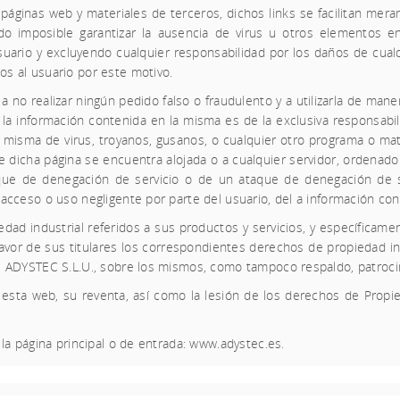
páginas web y materiales de terceros, dichos links se facilitan mera
do imposible garantizar la ausencia de virus u otros elementos 
uario y excluyendo cualquier responsabilidad por los daños de cualq
s al usuario por este motivo.
 realizar ningún pedido falso o fraudulento y a utilizarla de manera 
 información contenida en la misma es de la exclusiva responsabili
 misma de virus, troyanos, gusanos, o cualquier otro programa o mate
ue dicha página se encuentra alojada o a cualquier servidor, ordenad
ue de denegación de servicio o de un ataque de denegación de se
acceso o uso negligente por parte del usuario, del a información co
edad industrial referidos a sus productos y servicios, y específicamen
avor de sus titulares los correspondientes derechos de propiedad ind
e
ADYSTEC S.L.U.,
sobre los mismos, como tampoco respaldo, patroci
esta web, su reventa, así como la lesión de los derechos de Propie
la página principal o de entrada:
www.adystec.es
.