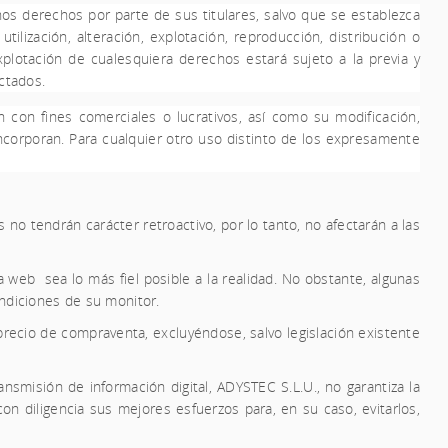
chos derechos por parte de sus titulares, salvo que se establezca
lización, alteración, explotación, reproducción, distribución o
plotación de cualesquiera derechos estará sujeto a la previa y
ectados.
n con fines comerciales o lucrativos, así como su modificación,
incorporan. Para cualquier otro uso distinto de los expresamente
no tendrán carácter retroactivo, por lo tanto, no afectarán a las
ta web
sea lo más fiel posible a la realidad. No obstante, algunas
ondiciones de su monitor.
precio de compraventa, excluyéndose, salvo legislación existente
ansmisión de información digital,
ADYSTEC S.L.U.,
no garantiza la
n diligencia sus mejores esfuerzos para, en su caso, evitarlos,