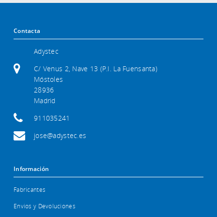
Contacta
Adystec
C/ Venus 2, Nave 13 (P.I. La Fuensanta)
Móstoles
28936
Madrid
911035241
jose@adystec.es
Información
Fabricantes
Envios y Devoluciones