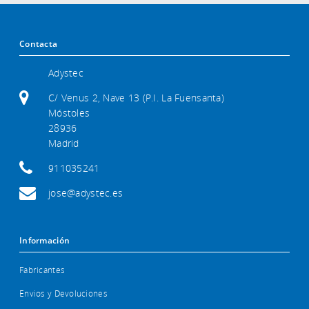
Contacta
Adystec
C/ Venus 2, Nave 13 (P.I. La Fuensanta)
Móstoles
28936
Madrid
911035241
jose@adystec.es
Información
Fabricantes
Envios y Devoluciones