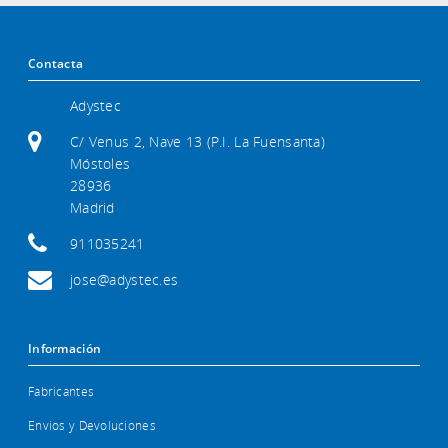
Contacta
Adystec
C/ Venus 2, Nave 13 (P.I. La Fuensanta)
Móstoles
28936
Madrid
911035241
jose@adystec.es
Información
Fabricantes
Envios y Devoluciones