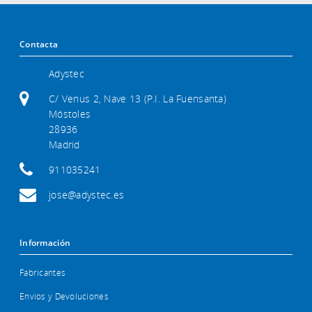
Contacta
Adystec
C/ Venus 2, Nave 13 (P.I. La Fuensanta)
Móstoles
28936
Madrid
911035241
jose@adystec.es
Información
Fabricantes
Envios y Devoluciones