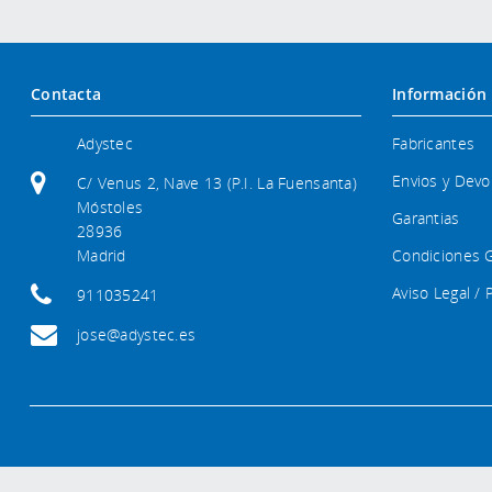
Contacta
Información
Adystec
Fabricantes
Envios y Devo
C/ Venus 2, Nave 13 (P.I. La Fuensanta)
Móstoles
Garantias
28936
Madrid
Condiciones 
Aviso Legal / 
911035241
jose@adystec.es