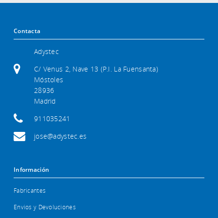
Contacta
Adystec
C/ Venus 2, Nave 13 (P.I. La Fuensanta)
Móstoles
28936
Madrid
911035241
jose@adystec.es
Información
Fabricantes
Envios y Devoluciones