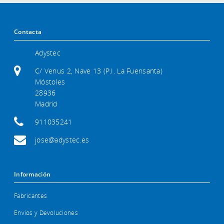
Contacta
Adystec
C/ Venus 2, Nave 13 (P.I. La Fuensanta)
Móstoles
28936
Madrid
911035241
jose@adystec.es
Información
Fabricantes
Envios y Devoluciones