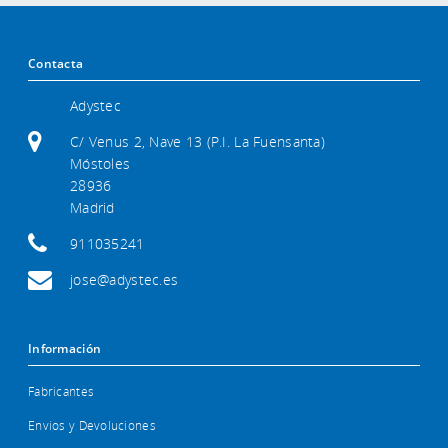
Contacta
Adystec
C/ Venus 2, Nave 13 (P.I. La Fuensanta)
Móstoles
28936
Madrid
911035241
jose@adystec.es
Información
Fabricantes
Envios y Devoluciones