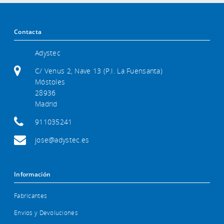
Contacta
Adystec
C/ Venus 2, Nave 13 (P.I. La Fuensanta)
Móstoles
28936
Madrid
911035241
jose@adystec.es
Información
Fabricantes
Envios y Devoluciones