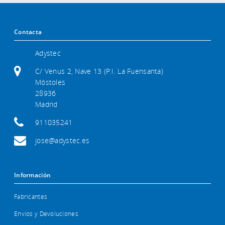
Contacta
Adystec
C/ Venus 2, Nave 13 (P.I. La Fuensanta)
Móstoles
28936
Madrid
911035241
jose@adystec.es
Información
Fabricantes
Envios y Devoluciones