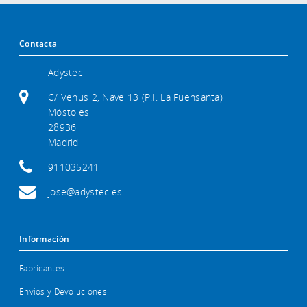
Contacta
Adystec
C/ Venus 2, Nave 13 (P.I. La Fuensanta)
Móstoles
28936
Madrid
911035241
jose@adystec.es
Información
Fabricantes
Envios y Devoluciones