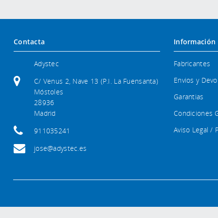
Contacta
Información
Adystec
Fabricantes
Envios y Devo
C/ Venus 2, Nave 13 (P.I. La Fuensanta)
Móstoles
Garantias
28936
Madrid
Condiciones 
Aviso Legal / 
911035241
jose@adystec.es