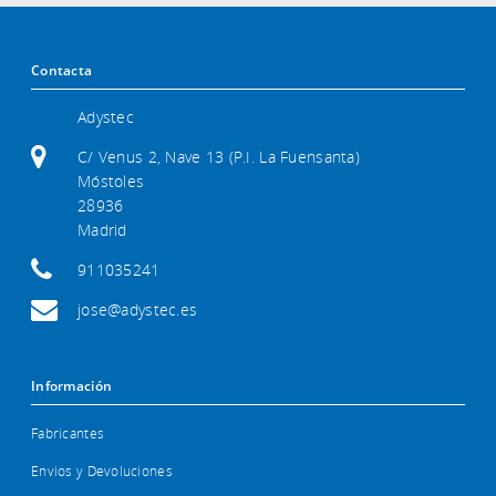
Contacta
Adystec
C/ Venus 2, Nave 13 (P.I. La Fuensanta)
Móstoles
28936
Madrid
911035241
jose@adystec.es
Información
Fabricantes
Envios y Devoluciones