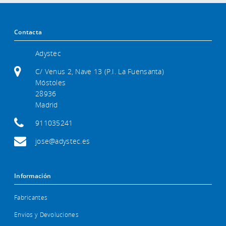
Contacta
Adystec
C/ Venus 2, Nave 13 (P.I. La Fuensanta)
Móstoles
28936
Madrid
911035241
jose@adystec.es
Información
Fabricantes
Envios y Devoluciones