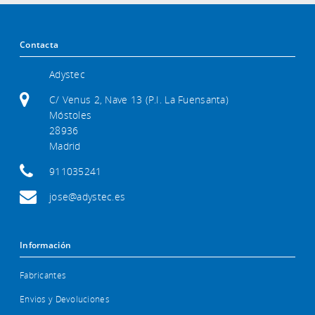
Contacta
Adystec
C/ Venus 2, Nave 13 (P.I. La Fuensanta)
Móstoles
28936
Madrid
911035241
jose@adystec.es
Información
Fabricantes
Envios y Devoluciones