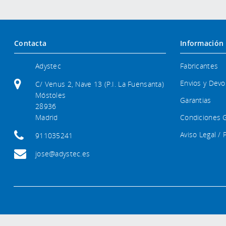
Contacta
Información
Adystec
Fabricantes
Envios y Devo
C/ Venus 2, Nave 13 (P.I. La Fuensanta)
Móstoles
Garantias
28936
Madrid
Condiciones 
Aviso Legal / 
911035241
jose@adystec.es