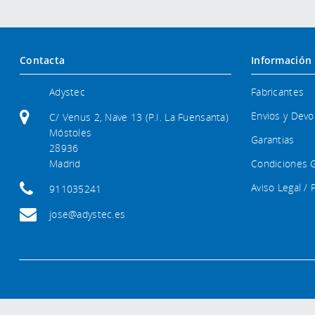
Contacta
Información
Adystec
Fabricantes
Envios y Devo
C/ Venus 2, Nave 13 (P.I. La Fuensanta)
Móstoles
Garantias
28936
Madrid
Condiciones 
Aviso Legal / 
911035241
jose@adystec.es