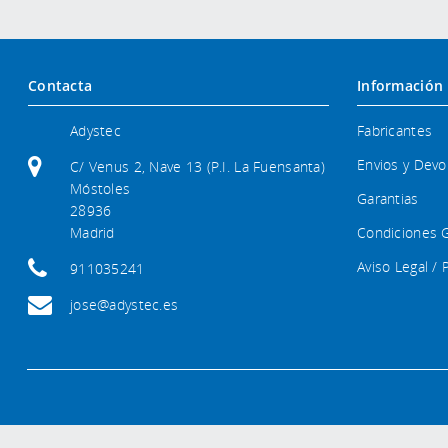
Contacta
Información
Adystec
Fabricantes
Envios y Devo
C/ Venus 2, Nave 13 (P.I. La Fuensanta)
Móstoles
Garantias
28936
Madrid
Condiciones 
Aviso Legal / 
911035241
jose@adystec.es