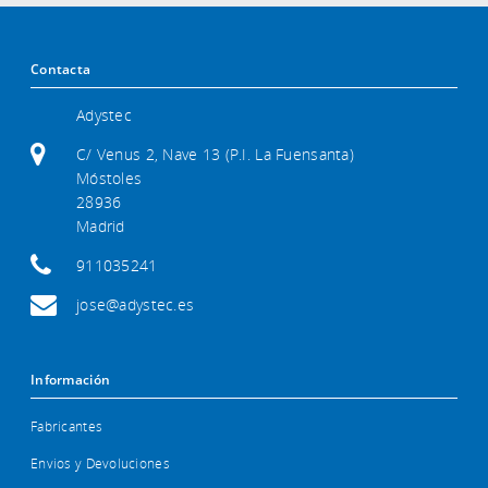
Contacta
Adystec
C/ Venus 2, Nave 13 (P.I. La Fuensanta)
Móstoles
28936
Madrid
911035241
jose@adystec.es
Información
Fabricantes
Envios y Devoluciones