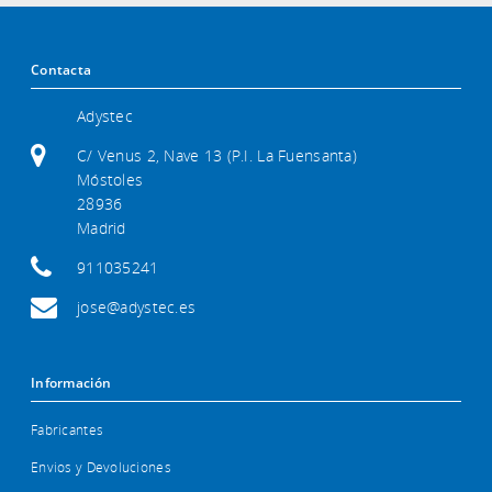
Contacta
Adystec
C/ Venus 2, Nave 13 (P.I. La Fuensanta)
Móstoles
28936
Madrid
911035241
jose@adystec.es
Información
Fabricantes
Envios y Devoluciones