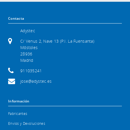
Contacta
Adystec
C/ Venus 2, Nave 13 (P.I. La Fuensanta)
Móstoles
28936
Madrid
911035241
jose@adystec.es
Información
Fabricantes
Envios y Devoluciones