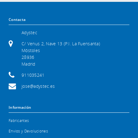
Contacta
Adystec
C/ Venus 2, Nave 13 (P.I. La Fuensanta)
Móstoles
28936
Madrid
911035241
jose@adystec.es
Información
Fabricantes
Envios y Devoluciones