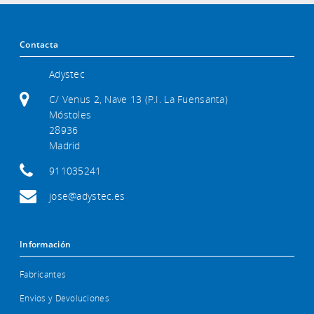
Contacta
Adystec
C/ Venus 2, Nave 13 (P.I. La Fuensanta)
Móstoles
28936
Madrid
911035241
jose@adystec.es
Información
Fabricantes
Envios y Devoluciones