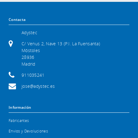
Contacta
Adystec
C/ Venus 2, Nave 13 (P.I. La Fuensanta)
Móstoles
28936
Madrid
911035241
jose@adystec.es
Información
Fabricantes
Envios y Devoluciones